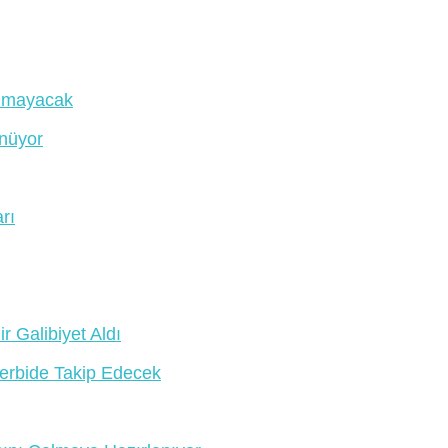
Olmayacak
önüyor
rı
r Galibiyet Aldı
erbide Takip Edecek