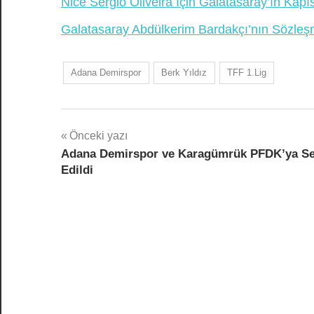
Nice Sergio Oliveira İçin Galatasaray’ın Kap
Galatasaray Abdülkerim Bardakçı’nın Sözleş
Adana Demirspor
Berk Yıldız
TFF 1.Lig
Yazı
Önceki yazı
Adana Demirspor ve Karagümrük PFDK’ya S
gezinmesi
Edildi