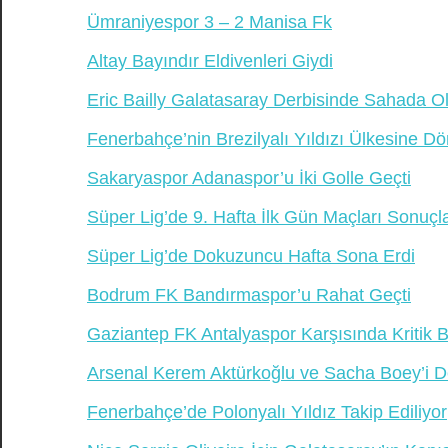
Ümraniyespor 3 – 2 Manisa Fk
Altay Bayındır Eldivenleri Giydi
Eric Bailly Galatasaray Derbisinde Sahada 
Fenerbahçe’nin Brezilyalı Yıldızı Ülkesine D
Sakaryaspor Adanaspor’u İki Golle Geçti
Süper Lig’de 9. Hafta İlk Gün Maçları Sonuçla
Süper Lig’de Dokuzuncu Hafta Sona Erdi
Bodrum FK Bandırmaspor’u Rahat Geçti
Gaziantep FK Antalyaspor Karşısında Kritik Bi
Arsenal Kerem Aktürkoğlu ve Sacha Boey’i D
Fenerbahçe’de Polonyalı Yıldız Takip Ediliyor