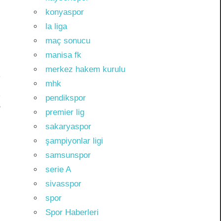
konyaspor
la liga
maç sonucu
manisa fk
merkez hakem kurulu
mhk
pendikspor
?
premier lig
sakaryaspor
şampiyonlar ligi
samsunspor
serie A
sivasspor
spor
Spor Haberleri