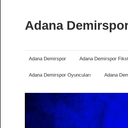
İçeriğe
atla
Adana Demirspo
Adana
Demirspor
Nereye
Adana Demirspor
Adana Demirspor Fiks
Biz
Oraya
Adana Demirspor Oyuncuları
Adana Demi