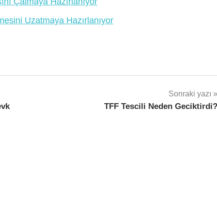
ısını Çalmaya Hazırlanıyor
mesini Uzatmaya Hazırlanıyor
Sonraki yazı
evk
TFF Tescili Neden Geciktirdi