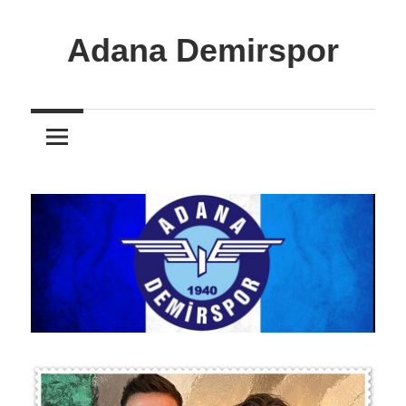
İçeriğe
atla
Adana Demirspor
Adana
Demirspor
Nereye
Biz
Oraya