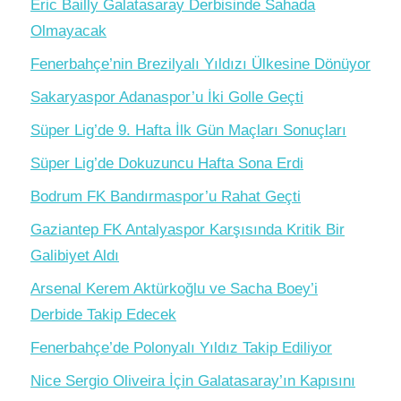
Eric Bailly Galatasaray Derbisinde Sahada
Olmayacak
Fenerbahçe’nin Brezilyalı Yıldızı Ülkesine Dönüyor
Sakaryaspor Adanaspor’u İki Golle Geçti
Süper Lig’de 9. Hafta İlk Gün Maçları Sonuçları
Süper Lig’de Dokuzuncu Hafta Sona Erdi
Bodrum FK Bandırmaspor’u Rahat Geçti
Gaziantep FK Antalyaspor Karşısında Kritik Bir
Galibiyet Aldı
Arsenal Kerem Aktürkoğlu ve Sacha Boey’i
Derbide Takip Edecek
Fenerbahçe’de Polonyalı Yıldız Takip Ediliyor
Nice Sergio Oliveira İçin Galatasaray’ın Kapısını