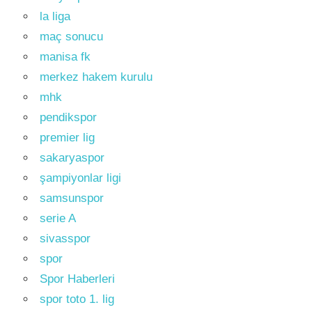
la liga
maç sonucu
manisa fk
merkez hakem kurulu
mhk
pendikspor
premier lig
sakaryaspor
şampiyonlar ligi
samsunspor
serie A
sivasspor
spor
Spor Haberleri
spor toto 1. lig