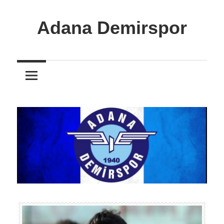
İçeriğe
atla
Adana Demirspor
Adana
Demirspor
Nereye
Biz
Oraya