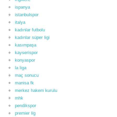
ispanya
istanbulspor
italya
kadınlar futbolu
kadınlar süper ligi
kasımpaşa
kayserispor
konyaspor
la liga
maç sonucu
manisa fk
merkez hakem kurulu
mhk
pendikspor
premier lig