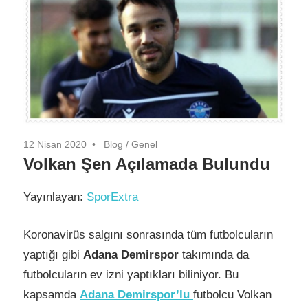
12 Nisan 2020
Blog
/
Genel
Volkan Şen Açılamada Bulundu
Yayınlayan:
SporExtra
Koronavirüs salgını sonrasında tüm futbolcuların
yaptığı gibi
Adana Demirspor
takımında da
futbolcuların ev izni yaptıkları biliniyor. Bu
kapsamda
Adana Demirspor’lu
futbolcu Volkan