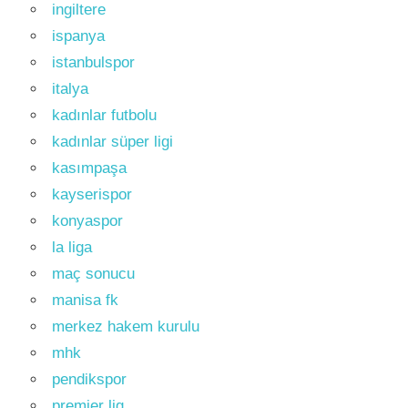
ingiltere
ispanya
istanbulspor
italya
kadınlar futbolu
kadınlar süper ligi
kasımpaşa
kayserispor
konyaspor
la liga
maç sonucu
manisa fk
merkez hakem kurulu
mhk
pendikspor
premier lig