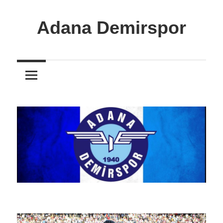
İçeriğe
atla
Adana Demirspor
Adana
Demirspor
Nereye
Biz
Oraya