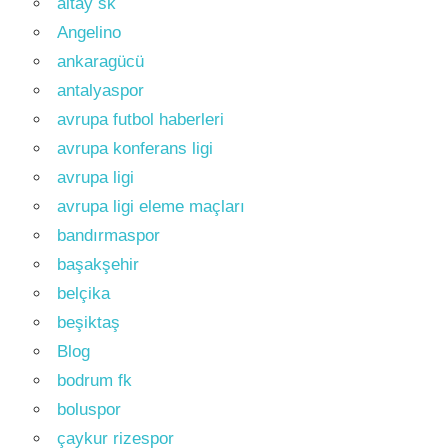
altay sk
Angelino
ankaragücü
antalyaspor
avrupa futbol haberleri
avrupa konferans ligi
avrupa ligi
avrupa ligi eleme maçları
bandırmaspor
başakşehir
belçika
beşiktaş
Blog
bodrum fk
boluspor
çaykur rizespor