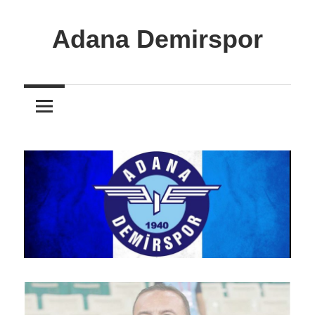
İçeriğe
atla
Adana Demirspor
Adana
Demirspor
Nereye
Biz
Oraya