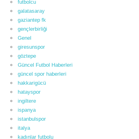
futbolcu
galatasaray
gaziantep fk
gençlerbirliği
Genel
giresunspor
göztepe
Güncel Futbol Haberleri
güncel spor haberleri
hakkarigücü
hatayspor
ingiltere
ispanya
istanbulspor
italya
kadınlar futbolu