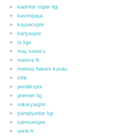
kadınlar süper ligi
kasımpaşa
kayserispor
konyaspor
la liga
maç sonucu
manisa fk
merkez hakem kurulu
mhk
pendikspor
premier lig
sakaryaspor
şampiyonlar ligi
samsunspor
serie A