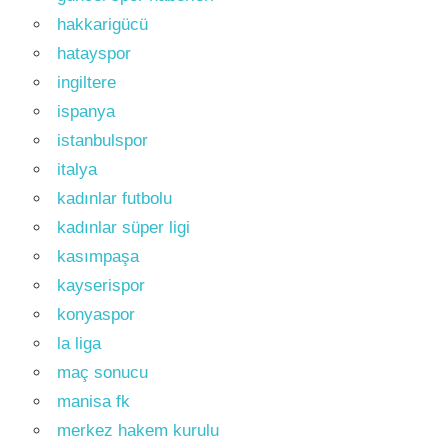
hakkarigücü
hatayspor
ingiltere
ispanya
istanbulspor
italya
kadınlar futbolu
kadınlar süper ligi
kasımpaşa
kayserispor
konyaspor
la liga
maç sonucu
manisa fk
merkez hakem kurulu