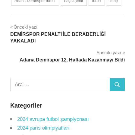
Adana Demirspor futbol
başakşehir
futbol
maç
Yazı
Önceki yazı
DEMİRSPOR PENALTI İLE BERABERLİĞİ
gezinmesi
YAKALADI
Sonraki yazı
Adana Demirspor 12. Haftada Kazanmayı Bildi
Arama:
Ara
Kategoriler
2024 avrupa futbol şampiyonası
2024 paris olimpiyatları