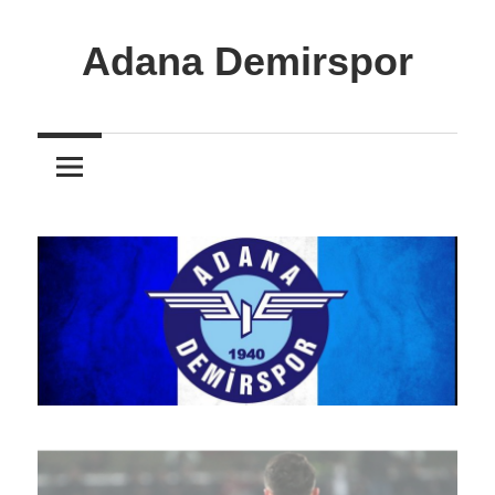
İçeriğe
atla
Adana Demirspor
Adana
Demirspor
Nereye
Biz
Oraya