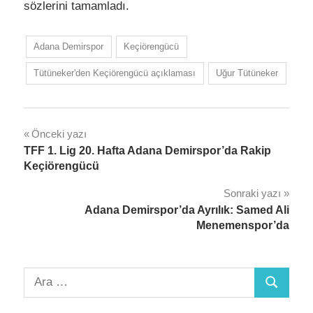
sözlerini tamamladı.
Adana Demirspor
Keçiörengücü
Tütüneker'den Keçiörengücü açıklaması
Uğur Tütüneker
Yazı
Önceki yazı
TFF 1. Lig 20. Hafta Adana Demirspor’da Rakip
gezinmesi
Keçiörengücü
Sonraki yazı
Adana Demirspor’da Ayrılık: Samed Ali
Menemenspor’da
Arama:
Ara