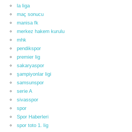
la liga
maç sonucu
manisa fk
merkez hakem kurulu
mhk
pendikspor
premier lig
sakaryaspor
şampiyonlar ligi
samsunspor
serie A
sivasspor
spor
Spor Haberleri
spor toto 1. lig