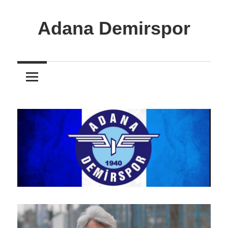
İçeriğe
atla
Adana Demirspor
Adana
Demirspor
Nereye
Biz
Oraya