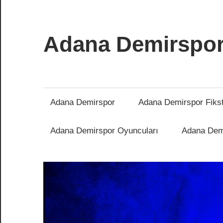
İçeriğe
atla
Adana Demirspo
Adana
Demirspor
Nereye
Adana Demirspor
Adana Demirspor Fiks
Biz
Oraya
Adana Demirspor Oyuncuları
Adana Demi