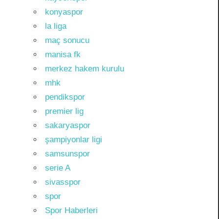
konyaspor
la liga
maç sonucu
manisa fk
merkez hakem kurulu
mhk
pendikspor
premier lig
sakaryaspor
şampiyonlar ligi
samsunspor
serie A
sivasspor
spor
Spor Haberleri