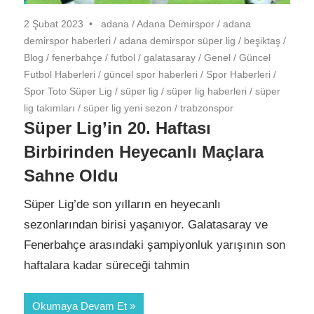
2 Şubat 2023
adana
/
Adana Demirspor
/
adana
demirspor haberleri
/
adana demirspor süper lig
/
beşiktaş
/
Blog
/
fenerbahçe
/
futbol
/
galatasaray
/
Genel
/
Güncel
Futbol Haberleri
/
güncel spor haberleri
/
Spor Haberleri
/
Spor Toto Süper Lig
/
süper lig
/
süper lig haberleri
/
süper
lig takımları
/
süper lig yeni sezon
/
trabzonspor
Süper Lig’in 20. Haftası
Birbirinden Heyecanlı Maçlara
Sahne Oldu
Süper Lig’de son yılların en heyecanlı
sezonlarından birisi yaşanıyor. Galatasaray ve
Fenerbahçe arasındaki şampiyonluk yarışının son
haftalara kadar süreceği tahmin
Okumaya Devam Et