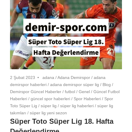
2 Şubat 2023
adana
/
Adana Demirspor
/
adana
demirspor haberleri
/
adana demirspor süper lig
/
Blog
/
Demirspor Güncel Haberler
/
futbol
/
Genel
/
Güncel Futbol
Haberleri
/
güncel spor haberleri
/
Spor Haberleri
/
Spor
Toto Süper Lig
/
süper lig
/
süper lig haberleri
/
süper lig
takımları
/
süper lig yeni sezon
Süper Toto Süper Lig 18. Hafta
Değerlendirme