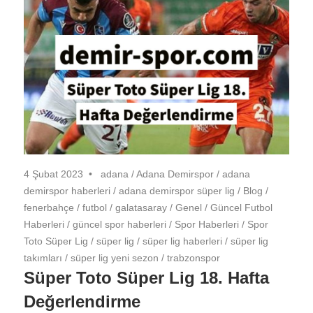
4 Şubat 2023
adana
/
Adana Demirspor
/
adana
demirspor haberleri
/
adana demirspor süper lig
/
Blog
/
fenerbahçe
/
futbol
/
galatasaray
/
Genel
/
Güncel Futbol
Haberleri
/
güncel spor haberleri
/
Spor Haberleri
/
Spor
Toto Süper Lig
/
süper lig
/
süper lig haberleri
/
süper lig
takımları
/
süper lig yeni sezon
/
trabzonspor
Süper Toto Süper Lig 18. Hafta
Değerlendirme