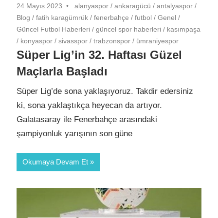
24 Mayıs 2023
alanyaspor
/
ankaragücü
/
antalyaspor
/
Blog
/
fatih karagümrük
/
fenerbahçe
/
futbol
/
Genel
/
Güncel Futbol Haberleri
/
güncel spor haberleri
/
kasımpaşa
/
konyaspor
/
sivasspor
/
trabzonspor
/
ümraniyespor
Süper Lig’in 32. Haftası Güzel
Maçlarla Başladı
Süper Lig’de sona yaklaşıyoruz. Takdir edersiniz
ki, sona yaklaştıkça heyecan da artıyor.
Galatasaray ile Fenerbahçe arasındaki
şampiyonluk yarışının son güne
Okumaya Devam Et