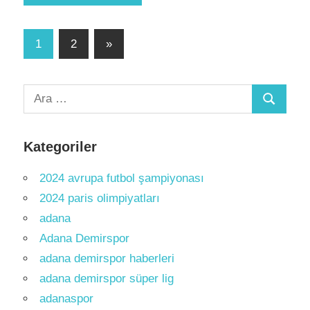
Yazı
Sonraki
1
2
»
yazılar
sayfalaması
Arama:
Ara
Kategoriler
2024 avrupa futbol şampiyonası
2024 paris olimpiyatları
adana
Adana Demirspor
adana demirspor haberleri
adana demirspor süper lig
adanaspor