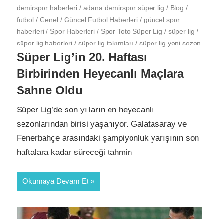
demirspor haberleri
/
adana demirspor süper lig
/
Blog
/
futbol
/
Genel
/
Güncel Futbol Haberleri
/
güncel spor
haberleri
/
Spor Haberleri
/
Spor Toto Süper Lig
/
süper lig
/
süper lig haberleri
/
süper lig takımları
/
süper lig yeni sezon
Süper Lig’in 20. Haftası
Birbirinden Heyecanlı Maçlara
Sahne Oldu
Süper Lig’de son yılların en heyecanlı
sezonlarından birisi yaşanıyor. Galatasaray ve
Fenerbahçe arasındaki şampiyonluk yarışının son
haftalara kadar süreceği tahmin
Okumaya Devam Et