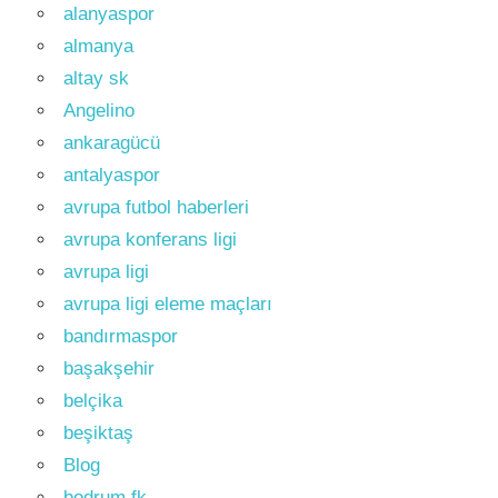
alanyaspor
almanya
altay sk
Angelino
ankaragücü
antalyaspor
avrupa futbol haberleri
avrupa konferans ligi
avrupa ligi
avrupa ligi eleme maçları
bandırmaspor
başakşehir
belçika
beşiktaş
Blog
bodrum fk