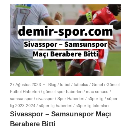
27 Ağustos 2023
Blog
/
futbol
/
futbolcu
/
Genel
/
Güncel
Futbol Haberleri
/
güncel spor haberleri
/
maç sonucu
/
samsunspor
/
sivasspor
/
Spor Haberleri
/
süper lig
/
süper
lig 2023-2024
/
süper lig haberleri
/
süper lig takımları
Sivasspor – Samsunspor Maçı
Berabere Bitti