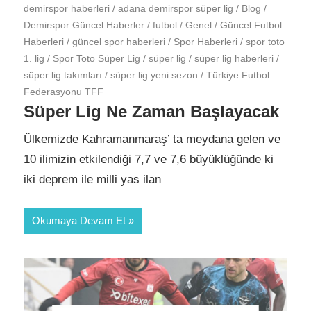
demirspor haberleri
/
adana demirspor süper lig
/
Blog
/
Demirspor Güncel Haberler
/
futbol
/
Genel
/
Güncel Futbol
Haberleri
/
güncel spor haberleri
/
Spor Haberleri
/
spor toto
1. lig
/
Spor Toto Süper Lig
/
süper lig
/
süper lig haberleri
/
süper lig takımları
/
süper lig yeni sezon
/
Türkiye Futbol
Federasyonu TFF
Süper Lig Ne Zaman Başlayacak
Ülkemizde Kahramanmaraş’ ta meydana gelen ve
10 ilimizin etkilendiği 7,7 ve 7,6 büyüklüğünde ki
iki deprem ile milli yas ilan
Okumaya Devam Et