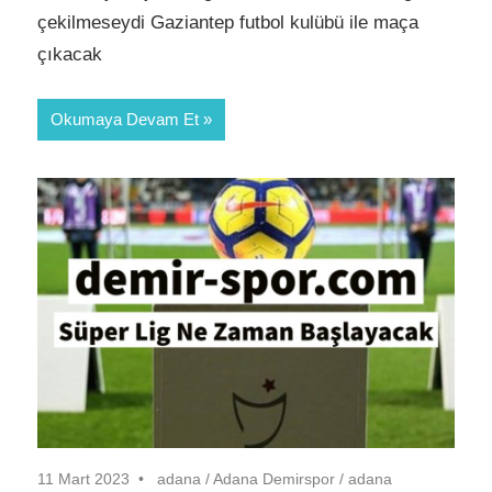
çekilmeseydi Gaziantep futbol kulübü ile maça
çıkacak
Okumaya Devam Et
11 Mart 2023
adana
/
Adana Demirspor
/
adana