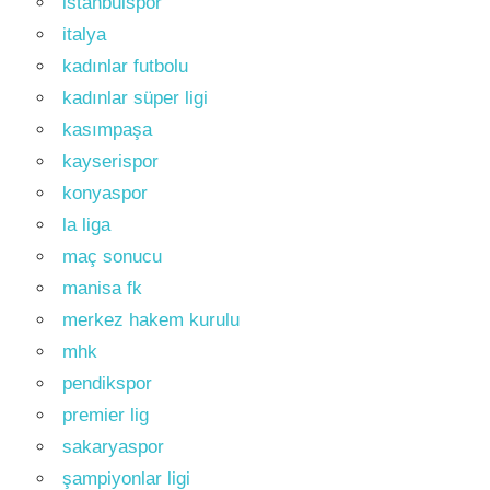
istanbulspor
italya
kadınlar futbolu
kadınlar süper ligi
kasımpaşa
kayserispor
konyaspor
la liga
maç sonucu
manisa fk
merkez hakem kurulu
mhk
pendikspor
premier lig
sakaryaspor
şampiyonlar ligi