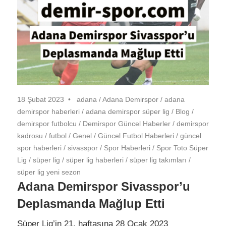
18 Şubat 2023
adana
/
Adana Demirspor
/
adana
demirspor haberleri
/
adana demirspor süper lig
/
Blog
/
demirspor futbolcu
/
Demirspor Güncel Haberler
/
demirspor
kadrosu
/
futbol
/
Genel
/
Güncel Futbol Haberleri
/
güncel
spor haberleri
/
sivasspor
/
Spor Haberleri
/
Spor Toto Süper
Lig
/
süper lig
/
süper lig haberleri
/
süper lig takımları
/
süper lig yeni sezon
Adana Demirspor Sivasspor’u
Deplasmanda Mağlup Etti
Süper Lig’in 21. haftasına 28 Ocak 2023