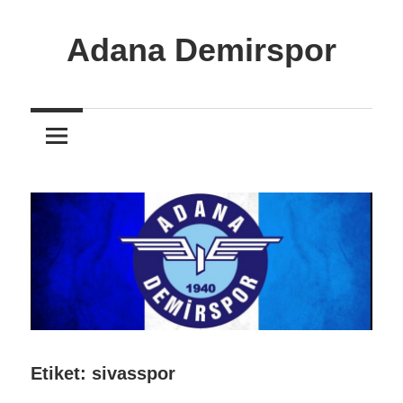
İçeriğe
atla
Adana Demirspor
Adana
Demirspor
Nereye
Biz
Oraya
Etiket:
sivasspor