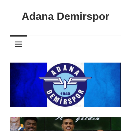
İçeriğe
atla
Adana Demirspor
Adana
Demirspor
Nereye
Biz
Oraya