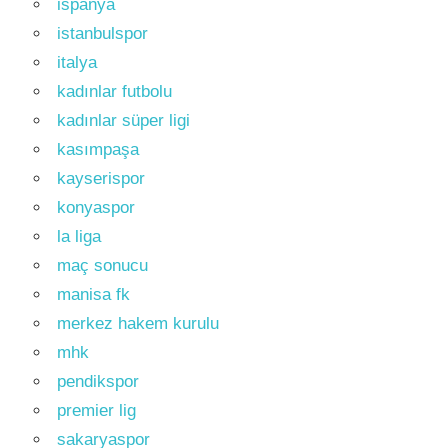
ispanya
istanbulspor
italya
kadınlar futbolu
kadınlar süper ligi
kasımpaşa
kayserispor
konyaspor
la liga
maç sonucu
manisa fk
merkez hakem kurulu
mhk
pendikspor
premier lig
sakaryaspor