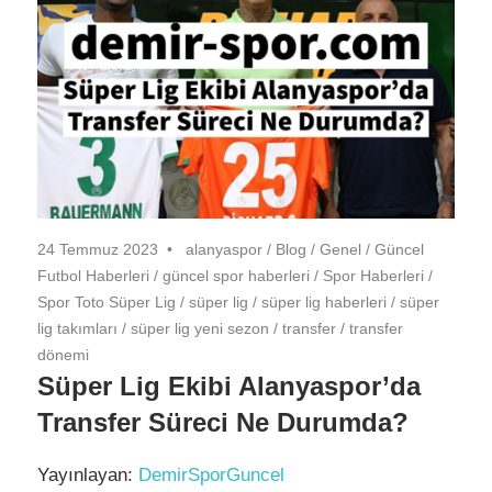
24 Temmuz 2023
alanyaspor
/
Blog
/
Genel
/
Güncel
Futbol Haberleri
/
güncel spor haberleri
/
Spor Haberleri
/
Spor Toto Süper Lig
/
süper lig
/
süper lig haberleri
/
süper
lig takımları
/
süper lig yeni sezon
/
transfer
/
transfer
dönemi
Süper Lig Ekibi Alanyaspor’da
Transfer Süreci Ne Durumda?
Yayınlayan:
DemirSporGuncel