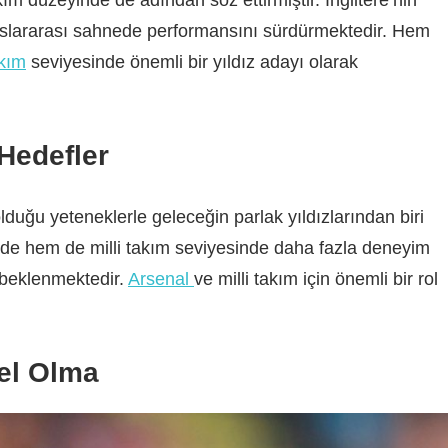
ım düzeyinde de adından söz ettirmiştir. İngiltere’nin
luslararası sahnede performansını sürdürmektedir. Hem
akım
seviyesinde önemli bir yıldız adayı olarak
Hedefler
uğu yeteneklerle geleceğin parlak yıldızlarından biri
nde hem de milli takım seviyesinde daha fazla deneyim
 beklenmektedir.
Arsenal
ve milli takım için önemli bir rol
el Olma