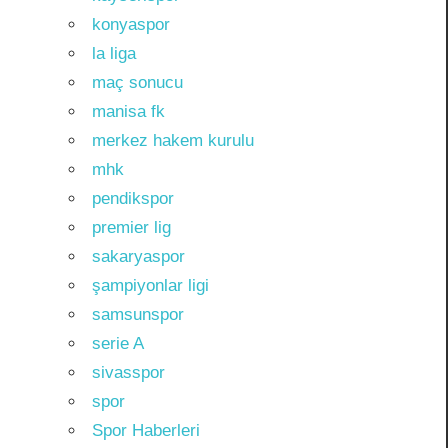
konyaspor
la liga
maç sonucu
manisa fk
merkez hakem kurulu
mhk
pendikspor
premier lig
sakaryaspor
şampiyonlar ligi
samsunspor
serie A
sivasspor
spor
Spor Haberleri