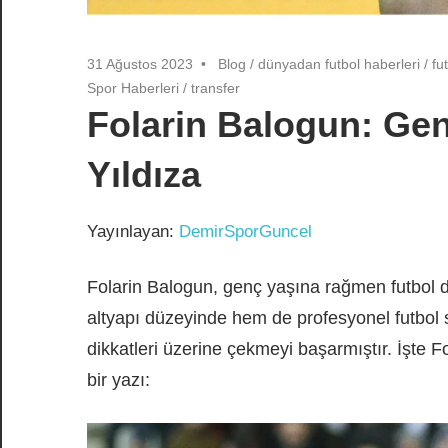
31 Ağustos 2023
Blog
/
dünyadan futbol haberleri
/
fu
Spor Haberleri
/
transfer
Folarin Balogun: Ge
Yıldıza
Yayınlayan:
DemirSporGuncel
Folarin Balogun, genç yaşına rağmen futbol d
altyapı düzeyinde hem de profesyonel futbol s
dikkatleri üzerine çekmeyi başarmıştır. İşte Fo
bir yazı: