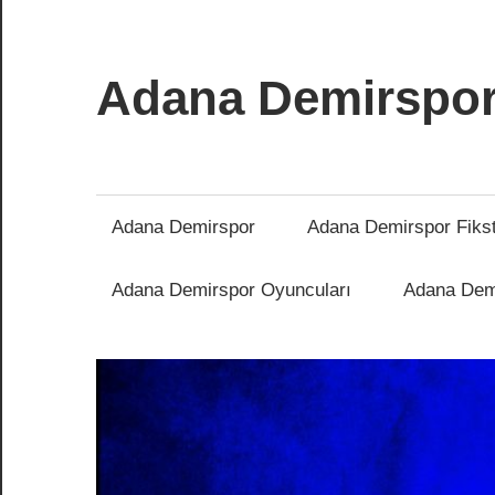
İçeriğe
atla
Adana Demirspo
Adana
Demirspor
Nereye
Adana Demirspor
Adana Demirspor Fiks
Biz
Oraya
Adana Demirspor Oyuncuları
Adana Demi