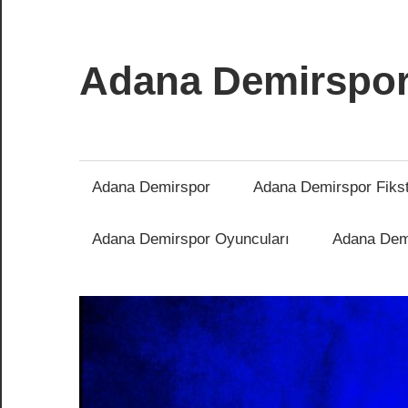
İçeriğe
atla
Adana Demirspo
Adana
Demirspor
Nereye
Adana Demirspor
Adana Demirspor Fiks
Biz
Oraya
Adana Demirspor Oyuncuları
Adana Demi