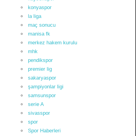
konyaspor
la liga
maç sonucu
manisa fk
merkez hakem kurulu
mhk
pendikspor
premier lig
sakaryaspor
şampiyonlar ligi
samsunspor
serie A
sivasspor
spor
Spor Haberleri