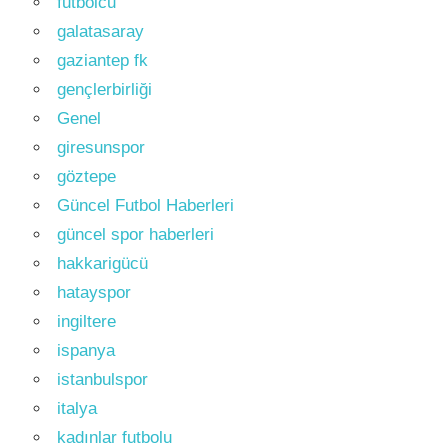
futbolcu
galatasaray
gaziantep fk
gençlerbirliği
Genel
giresunspor
göztepe
Güncel Futbol Haberleri
güncel spor haberleri
hakkarigücü
hatayspor
ingiltere
ispanya
istanbulspor
italya
kadınlar futbolu