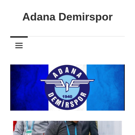
İçeriğe
atla
Adana Demirspor
Adana
Demirspor
Nereye
Biz
Oraya