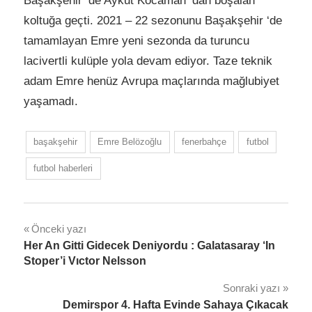
Başakşehir ‘de Aykut Kocaman ‘dan boşalan
koltuğa geçti. 2021 – 22 sezonunu Başakşehir ‘de
tamamlayan Emre yeni sezonda da turuncu
lacivertli kulüple yola devam ediyor. Taze teknik
adam Emre henüz Avrupa maçlarında mağlubiyet
yaşamadı.
başakşehir
Emre Belözoğlu
fenerbahçe
futbol
futbol haberleri
Yazı
Önceki yazı
Her An Gitti Gidecek Deniyordu : Galatasaray ‘In
gezinmesi
Stoper’i Vıctor Nelsson
Sonraki yazı
Demirspor 4. Hafta Evinde Sahaya Çıkacak