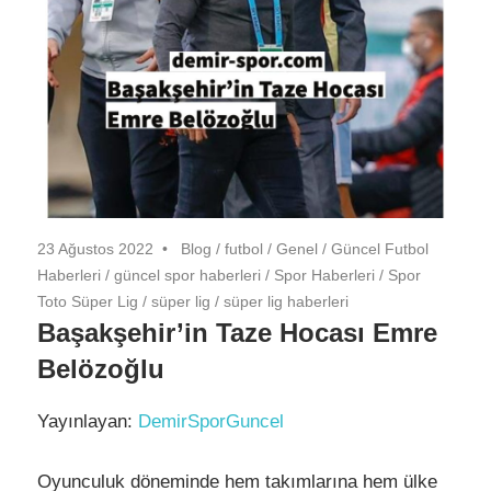
23 Ağustos 2022
Blog
/
futbol
/
Genel
/
Güncel Futbol
Haberleri
/
güncel spor haberleri
/
Spor Haberleri
/
Spor
Toto Süper Lig
/
süper lig
/
süper lig haberleri
Başakşehir’in Taze Hocası Emre
Belözoğlu
Yayınlayan:
DemirSporGuncel
Oyunculuk döneminde hem takımlarına hem ülke