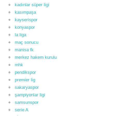
kadınlar süper ligi
kasımpaşa
kayserispor
konyaspor
la liga
maç sonucu
manisa fk
merkez hakem kurulu
mhk
pendikspor
premier lig
sakaryaspor
şampiyonlar ligi
samsunspor
serie A