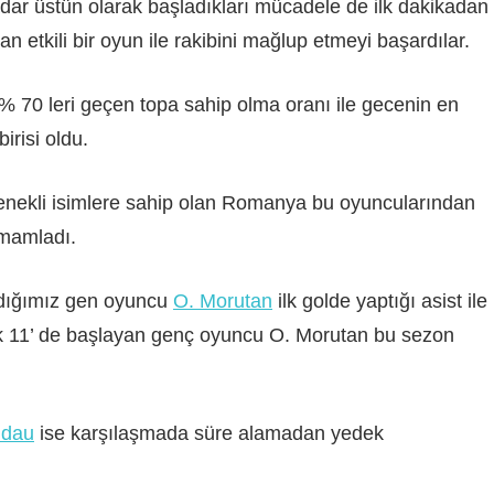
r üstün olarak başladıkları mücadele de ilk dakikadan
etkili bir oyun ile rakibini mağlup etmeyi başardılar.
 70 leri geçen topa sahip olma oranı ile gecenin en
irisi oldu.
etenekli isimlere sahip olan Romanya bu oyuncularından
amamladı.
nıdığımız gen oyuncu
O. Morutan
ilk golde yaptığı asist ile
. İlk 11’ de başlayan genç oyuncu O. Morutan bu sezon
ldau
ise karşılaşmada süre alamadan yedek