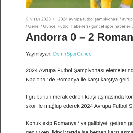
6 Nisan 2023
2024 avrupa futbol şampiyonası
/
avrup
/
Genel
/
Güncel Futbol Haberleri
/
güncel spor haberleri
Andorra 0 – 2 Roma
Yayınlayan:
DemirSporGuncel
2024 Avrupa Futbol Şampiyonası elemelerinde
Nacional’ de Romanya ile karşı karşıya geldi.
I grubunun merak edilen karşılaşmasında kon
skor ile mağlup ederek 2024 Avrupa Futbol Ş
Konuk ekip Romanya ‘ ya galibiyeti getiren go
geçirirken, ikinci yarıda ise hemen karşılaşm