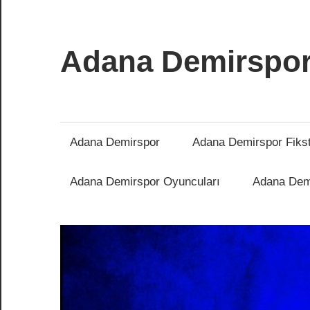
İçeriğe
atla
Adana Demirspo
Adana
Demirspor
Nereye
Adana Demirspor
Adana Demirspor Fiks
Biz
Oraya
Adana Demirspor Oyuncuları
Adana Demi