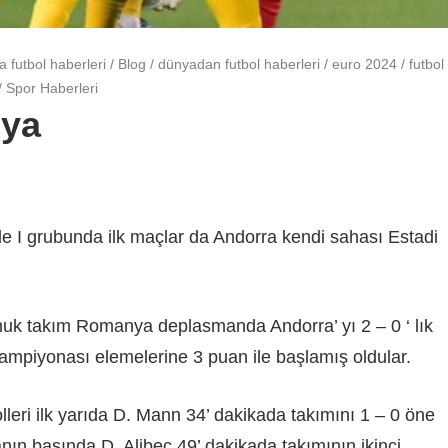
a futbol haberleri
/
Blog
/
dünyadan futbol haberleri
/
euro 2024
/
futbol
/
Spor Haberleri
nya
 I grubunda ilk maçlar da Andorra kendi sahası Estadi
uk takım Romanya deplasmanda Andorra’ yı 2 – 0 ‘ lık
ampiyonası elemelerine 3 puan ile başlamış oldular.
lleri ilk yarıda D. Mann 34’ dakikada takımını 1 – 0 öne
anın başında D. Alibec 49’ dakikada takımının ikinci