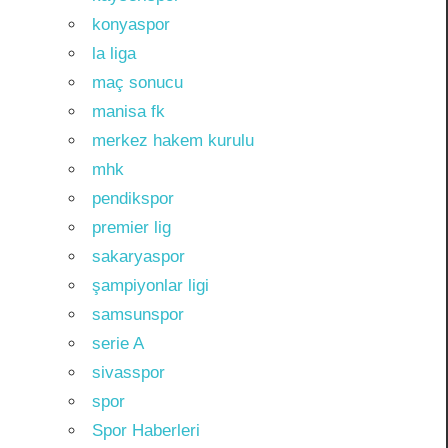
konyaspor
la liga
maç sonucu
manisa fk
merkez hakem kurulu
mhk
pendikspor
premier lig
sakaryaspor
şampiyonlar ligi
samsunspor
serie A
sivasspor
spor
Spor Haberleri