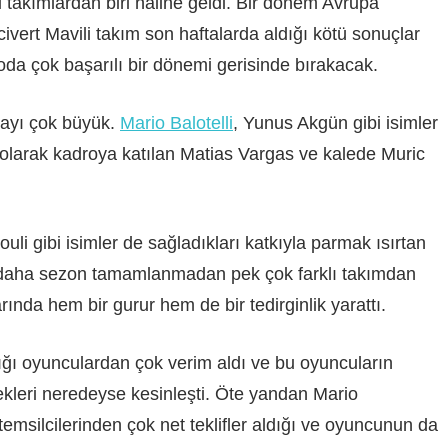
si takımlardan biri haline geldi. Bir dönem Avrupa
vert Mavili takım son haftalarda aldığı kötü sonuçlar
da çok başarılı bir dönemi gerisinde bırakacak.
payı çok büyük.
Mario Balotelli
, Yunus Akgün gibi isimler
k olarak kadroya katılan Matias Vargas ve kalede Muric
 gibi isimler de sağladıkları katkıyla parmak ısırtan
a daha sezon tamamlanmadan pek çok farklı takımdan
rında hem bir gurur hem de bir tedirginlik yarattı.
tığı oyunculardan çok verim aldı ve bu oyuncuların
kleri neredeyse kesinleşti. Öte yandan Mario
n temsilcilerinden çok net teklifler aldığı ve oyuncunun da