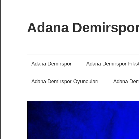
İçeriğe
atla
Adana Demirspo
Adana
Demirspor
Nereye
Adana Demirspor
Adana Demirspor Fiks
Biz
Oraya
Adana Demirspor Oyuncuları
Adana Demi