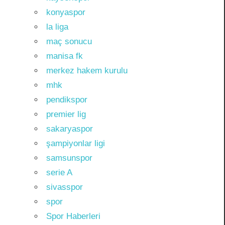
konyaspor
la liga
maç sonucu
manisa fk
merkez hakem kurulu
mhk
pendikspor
premier lig
sakaryaspor
şampiyonlar ligi
samsunspor
serie A
sivasspor
spor
Spor Haberleri