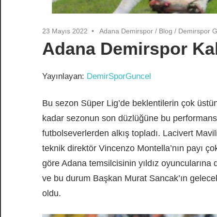
23 Mayıs 2022
Adana Demirspor
/
Blog
/
Demirspor G
Adana Demirspor Kab
Yayınlayan:
DemirSporGuncel
Bu sezon Süper Lig’de beklentilerin çok üst
kadar sezonun son düzlüğüne bu performansın
futbolseverlerden alkış topladı. Lacivert Mavil
teknik direktör Vincenzo Montella’nın payı ço
göre Adana temsilcisinin yıldız oyuncularına d
ve bu durum Başkan Murat Sancak’ın gelecek 
oldu.