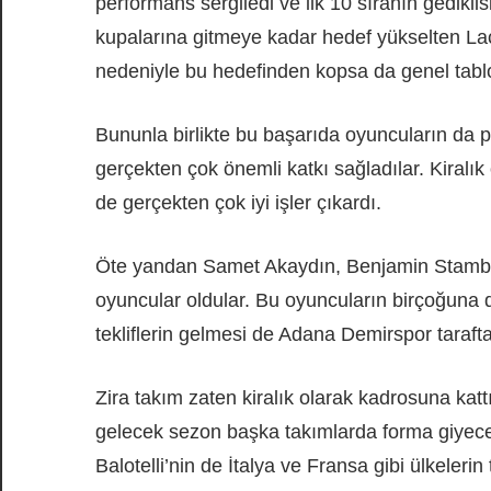
performans sergiledi ve ilk 10 sıranın gedikli
kupalarına gitmeye kadar hedef yükselten Laci
nedeniyle bu hedefinden kopsa da genel tablo
Bununla birlikte bu başarıda oyuncuların da 
gerçekten çok önemli katkı sağladılar. Kiralı
de gerçekten çok iyi işler çıkardı.
Öte yandan Samet Akaydın, Benjamin Stambouli
oyuncular oldular. Bu oyuncuların birçoğun
tekliflerin gelmesi de Adana Demirspor tarafta
Zira takım zaten kiralık olarak kadrosuna kat
gelecek sezon başka takımlarda forma giyece
Balotelli’nin de İtalya ve Fransa gibi ülkeleri