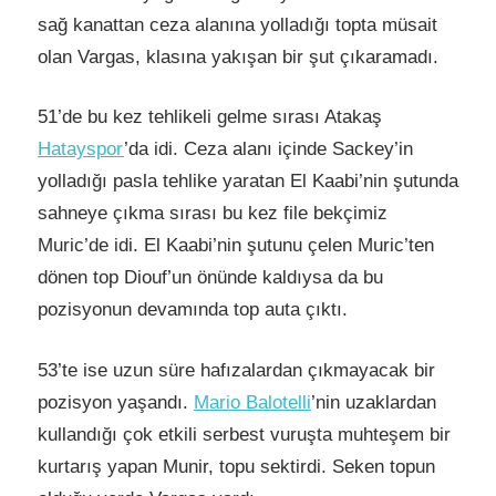
sağ kanattan ceza alanına yolladığı topta müsait
olan Vargas, klasına yakışan bir şut çıkaramadı.
51’de bu kez tehlikeli gelme sırası Atakaş
Hatayspor
’da idi. Ceza alanı içinde Sackey’in
yolladığı pasla tehlike yaratan El Kaabi’nin şutunda
sahneye çıkma sırası bu kez file bekçimiz
Muric’de idi. El Kaabi’nin şutunu çelen Muric’ten
dönen top Diouf’un önünde kaldıysa da bu
pozisyonun devamında top auta çıktı.
53’te ise uzun süre hafızalardan çıkmayacak bir
pozisyon yaşandı.
Mario Balotelli
’nin uzaklardan
kullandığı çok etkili serbest vuruşta muhteşem bir
kurtarış yapan Munir, topu sektirdi. Seken topun