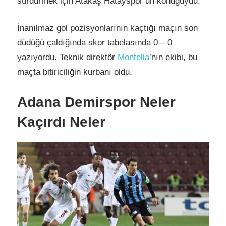
sürdürmek için Atakaş Hatayspor’un konuğuydu.
İnanılmaz gol pozisyonlarının kaçtığı maçın son
düdüğü çaldığında skor tabelasında 0 – 0
yazıyordu. Teknik direktör
Montella
’nın ekibi, bu
maçta bitiriciliğin kurbanı oldu.
Adana Demirspor Neler
Kaçırdı Neler