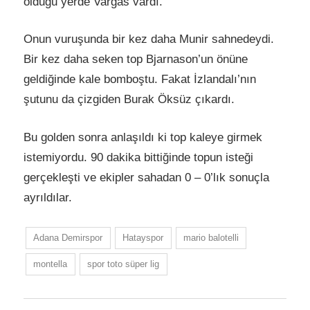
olduğu yerde Vargas vardı.
Onun vuruşunda bir kez daha Munir sahnedeydi.
Bir kez daha seken top Bjarnason’un önüne
geldiğinde kale bomboştu. Fakat İzlandalı’nın
şutunu da çizgiden Burak Öksüz çıkardı.
Bu golden sonra anlaşıldı ki top kaleye girmek
istemiyordu. 90 dakika bittiğinde topun isteği
gerçekleşti ve ekipler sahadan 0 – 0’lık sonuçla
ayrıldılar.
Adana Demirspor
Hatayspor
mario balotelli
montella
spor toto süper lig