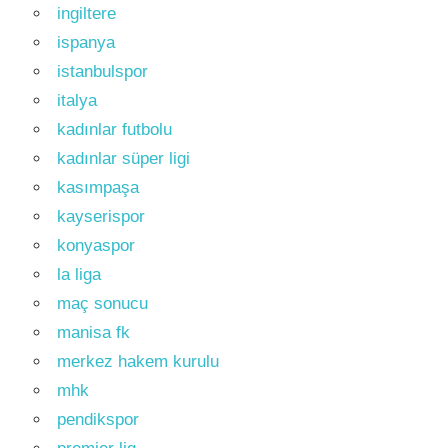
ingiltere
ispanya
istanbulspor
italya
kadınlar futbolu
kadınlar süper ligi
kasımpaşa
kayserispor
konyaspor
la liga
maç sonucu
manisa fk
merkez hakem kurulu
mhk
pendikspor