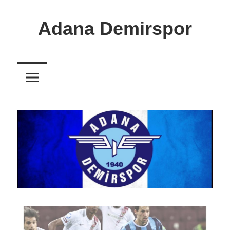
İçeriğe
atla
Adana Demirspor
Adana
Demirspor
Nereye
Biz
Oraya