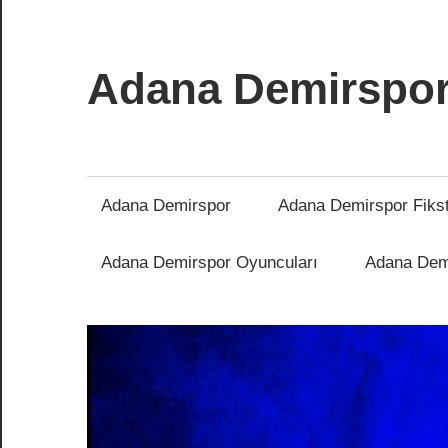
İçeriğe
atla
Adana Demirspo
Adana
Demirspor
Nereye
Adana Demirspor
Adana Demirspor Fiks
Biz
Oraya
Adana Demirspor Oyuncuları
Adana Demi