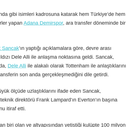
nda gibi isimleri kadrosuna katarak hem Türkiye’de hem
erler yapan
Adana Demirspor
, ara transfer döneminde bir
t Sancak
’ın yaptığı açıklamalara göre, devre arası
dızı Dele Alli ile anlaşma noktasına geldi. Sancak,
nda,
Dele Alli
ile alakalı olarak Tottenham ile anlaştıklarını
transferin son anda gerçekleşmediğini dile getirdi.
 büyük ölçüde uzlaştıklarını ifade eden Sancak,
teknik direktörü Frank Lampard’ın Everton’ın başına
itiraf etti.
n biri olan ve altyapısından yetiştiği kulüpte 100 milyon