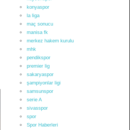
konyaspor
la liga
maç sonucu
manisa fk
merkez hakem kurulu
mhk
pendikspor
premier lig
sakaryaspor
şampiyonlar ligi
samsunspor
serie A
sivasspor
spor
Spor Haberleri