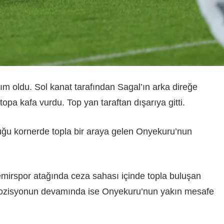
m oldu. Sol kanat tarafından Sagal’ın arka direğe
topa kafa vurdu. Top yan taraftan dışarıya gitti.
duğu kornerde topla bir araya gelen Onyekuru’nun
irspor atağında ceza sahası içinde topla buluşan
Pozisyonun devamında ise Onyekuru’nun yakın mesafe