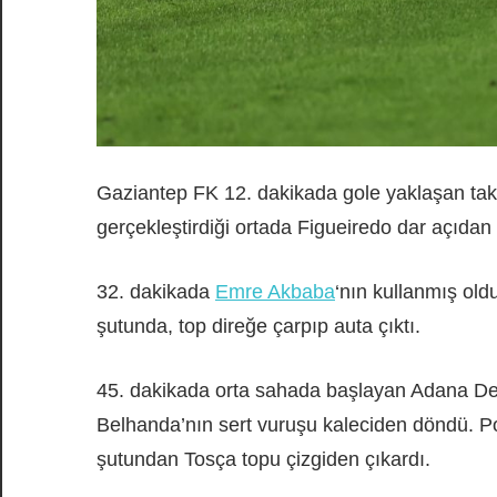
Gaziantep FK 12. dakikada gole yaklaşan takı
gerçekleştirdiği ortada Figueiredo dar açıdan 
32. dakikada
Emre Akbaba
‘nın kullanmış ol
şutunda, top direğe çarpıp auta çıktı.
45. dakikada orta sahada başlayan Adana Dem
Belhanda’nın sert vuruşu kaleciden döndü. 
şutundan Tosça topu çizgiden çıkardı.