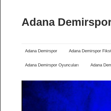
İçeriğe
atla
Adana Demirspo
Adana
Demirspor
Nereye
Adana Demirspor
Adana Demirspor Fiks
Biz
Oraya
Adana Demirspor Oyuncuları
Adana Demi