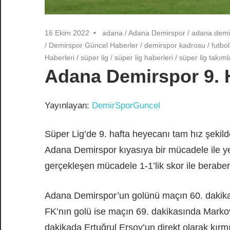
16 Ekim 2022
adana
/
Adana Demirspor
/
adana demir
/
Demirspor Güncel Haberler
/
demirspor kadrosu
/
futbol
Haberleri
/
süper lig
/
süper lig haberleri
/
süper lig takıml
Adana Demirspor 9. 
Yayınlayan:
DemirSporGuncel
Süper Lig’de 9. hafta heyecanı tam hız şekild
Adana Demirspor kıyasıya bir mücadele ile y
gerçekleşen mücadele 1-1’lik skor ile beraber
Adana Demirspor’un golünü maçın 60. dakika
FK’nın golü ise maçın 69. dakikasında Markovi
dakikada Ertuğrul Ersoy’un direkt olarak kır