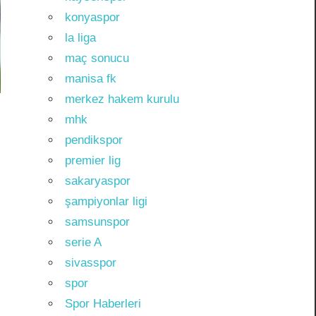
konyaspor
la liga
maç sonucu
manisa fk
merkez hakem kurulu
mhk
pendikspor
premier lig
sakaryaspor
şampiyonlar ligi
samsunspor
serie A
sivasspor
spor
Spor Haberleri