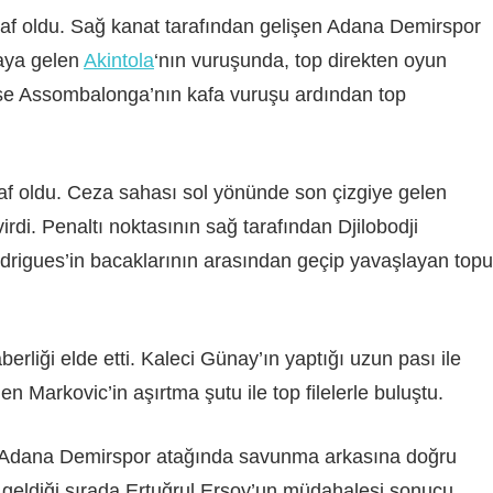
af oldu. Sağ kanat tarafından gelişen Adana Demirspor
raya gelen
Akintola
‘nın vuruşunda, top direkten oyun
se Assombalonga’nın kafa vuruşu ardından top
af oldu. Ceza sahası sol yönünde son çizgiye gelen
irdi. Penaltı noktasının sağ tarafından Djilobodji
odrigues’in bacaklarının arasından geçip yavaşlayan topu
rliği elde etti. Kaleci Günay’ın yaptığı uzun pası ile
n Markovic’in aşırtma şutu ile top filelerle buluştu.
n Adana Demirspor atağında savunma arkasına doğru
 geldiği sırada Ertuğrul Ersoy’un müdahalesi sonucu