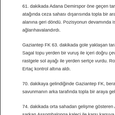
61. dakikada Adana Demirspor öne geçen tar
atağında ceza sahası dışarısında topla bir a
alanına geri döndü. Pozisyonun devamında i
ağlarıhavalandırdı.
Gaziantep FK 63. dakikada gole yaklaşan tar
Sagal topu yerden bir vuruş ile içeri doğru çev
rastgele sol ayağı ile yerden sertçe vurdu. R
Ertaç kontrol altına aldı.
70. dakikaya gelindiğinde Gaziantep FK, berabe
savunmanın arka tarafında topla bir araya gele
74. dakikada orta sahadan gelişme göstere
sarkan Assombalonga kaleci ile karşı karşıya