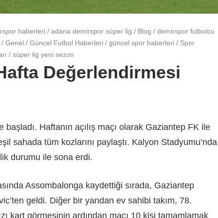
spor haberleri
/
adana demirspor süper lig
/
Blog
/
demirspor futbolcu
/
Genel
/
Güncel Futbol Haberleri
/
güncel spor haberleri
/
Spor
arı
/
süper lig yeni sezon
Hafta Değerlendirmesi
e başladı. Haftanın açılış maçı olarak Gaziantep FK ile
eşil sahada tüm kozlarını paylaştı. Kalyon Stadyumu’nda
lik durumu ile sona erdi.
sında Assombalonga kaydettiği sırada, Gaziantep
c’ten geldi. Diğer bir yandan ev sahibi takım, 78.
mızı kart görmesinin ardından maçı 10 kişi tamamlamak