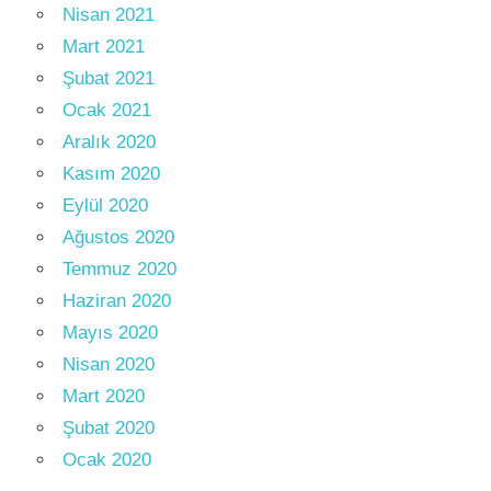
Nisan 2021
Mart 2021
Şubat 2021
Ocak 2021
Aralık 2020
Kasım 2020
Eylül 2020
Ağustos 2020
Temmuz 2020
Haziran 2020
Mayıs 2020
Nisan 2020
Mart 2020
Şubat 2020
Ocak 2020