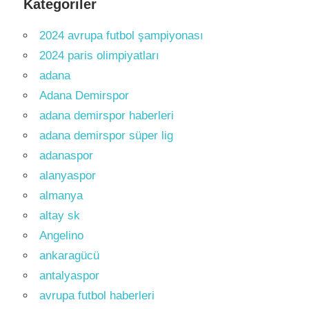
Kategoriler
2024 avrupa futbol şampiyonası
2024 paris olimpiyatları
adana
Adana Demirspor
adana demirspor haberleri
adana demirspor süper lig
adanaspor
alanyaspor
almanya
altay sk
Angelino
ankaragücü
antalyaspor
avrupa futbol haberleri