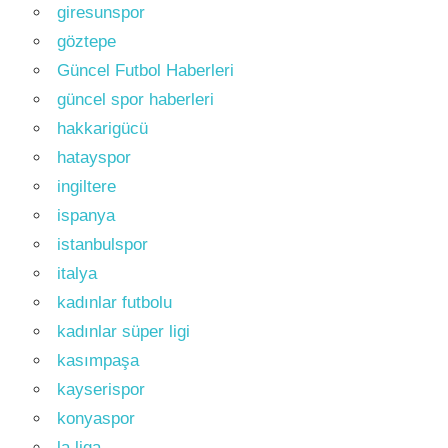
giresunspor
göztepe
Güncel Futbol Haberleri
güncel spor haberleri
hakkarigücü
hatayspor
ingiltere
ispanya
istanbulspor
italya
kadınlar futbolu
kadınlar süper ligi
kasımpaşa
kayserispor
konyaspor
la liga