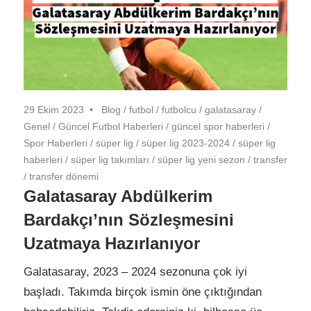
29 Ekim 2023
Blog
/
futbol
/
futbolcu
/
galatasaray
/
Genel
/
Güncel Futbol Haberleri
/
güncel spor haberleri
/
Spor Haberleri
/
süper lig
/
süper lig 2023-2024
/
süper lig
haberleri
/
süper lig takımları
/
süper lig yeni sezon
/
transfer
/
transfer dönemi
Galatasaray Abdülkerim
Bardakçı’nın Sözleşmesini
Uzatmaya Hazırlanıyor
Galatasaray, 2023 – 2024 sezonuna çok iyi
başladı. Takımda birçok ismin öne çıktığından