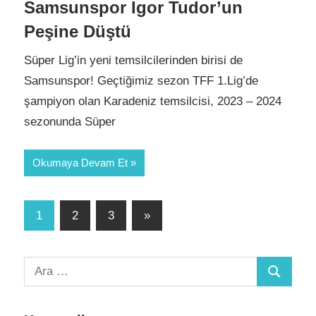
Samsunspor Igor Tudor’un
Peşine Düştü
Süper Lig’in yeni temsilcilerinden birisi de
Samsunspor! Geçtiğimiz sezon TFF 1.Lig’de
şampiyon olan Karadeniz temsilcisi, 2023 – 2024
sezonunda Süper
Okumaya Devam Et
Yazı
Sonraki
1
2
3
»
yazılar
sayfalaması
Arama:
Ara