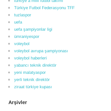
türkiye a milli futbol takımı
Türkiye Futbol Federasyonu TFF
tuzlaspor
uefa
uefa şampiyonlar ligi
ümraniyespor
voleybol
voleybol avrupa şampiyonası
voleybol haberleri
yabancı teknik direktör
yeni malatyaspor
yerli teknik direktör
ziraat türkiye kupası
Arşivler