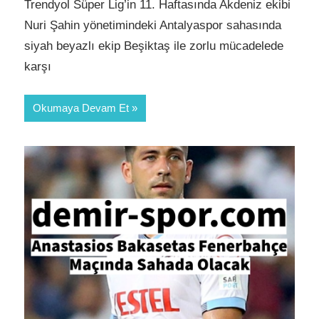
Trendyol Süper Lig’in 11. Haftasında Akdeniz ekibi
Nuri Şahin yönetimindeki Antalyaspor sahasında
siyah beyazlı ekip Beşiktaş ile zorlu mücadelede
karşı
Okumaya Devam Et