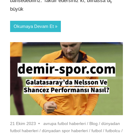
bahsedebiliriz. Takdir edersiniz ki, bilhassa üç
büyük
Okumaya Devam Et
21 Ekim 2023
avrupa futbol haberleri
/
Blog
/
dünyadan
futbol haberleri
/
dünyadan spor haberleri
/
futbol
/
futbolcu
/