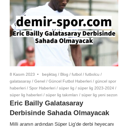
8 Kasım 2023
beşiktaş
/
Blog
/
futbol
/
futbolcu
/
galatasaray
/
Genel
/
Güncel Futbol Haberleri
/
güncel spor
haberleri
/
Spor Haberleri
/
süper lig
/
süper lig 2023-2024
/
süper lig haberleri
/
süper lig takımları
/
süper lig yeni sezon
Eric Bailly Galatasaray
Derbisinde Sahada Olmayacak
Milli aranın ardından Süper Lig’de derbi heyecanı