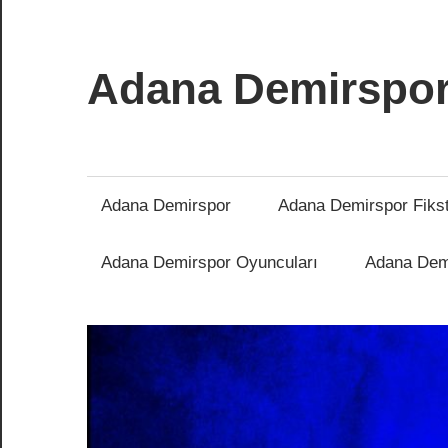
İçeriğe
atla
Adana Demirspo
Adana
Demirspor
Nereye
Adana Demirspor
Adana Demirspor Fiks
Biz
Oraya
Adana Demirspor Oyuncuları
Adana Demi