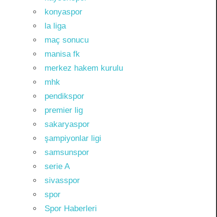
konyaspor
la liga
maç sonucu
manisa fk
merkez hakem kurulu
mhk
pendikspor
premier lig
sakaryaspor
şampiyonlar ligi
samsunspor
serie A
sivasspor
spor
Spor Haberleri