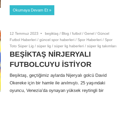
Okumaya Devam Et
12 Temmuz 2023
beşiktaş
/
Blog
/
futbol
/
Genel
/
Güncel
Futbol Haberleri
/
güncel spor haberleri
/
Spor Haberleri
/
Spor
Toto Süper Lig
/
süper lig
/
süper lig haberleri
/
süper lig takımları
BEŞİKTAŞ NİRJERYALI
FUTBOLCUYU İSTİYOR
Beşiktaş, geçtiğimiz aylarda Nijeryalı golcü David
Okereke için bir hamle ile anılmıştı. 25 yaşındaki
oyuncu, Venezia’da oynayan yüksek reytingli bir